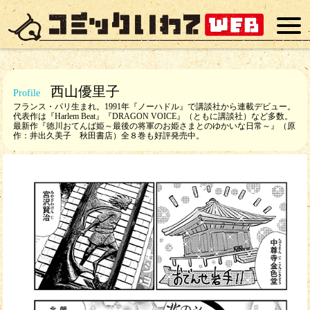
西山優里子
フランス・パリ生まれ。1991年『ノーハドル』で講談社から連載デビュー。
代表作は『Harlem Beat』『DRAGON VOICE』（ともに講談社）など多数。
最新作『徳川おてんば姫～最後の将軍のお姫さまとのゆかいな日常～』（原
作：井出久美子 秋田書店）全８巻も好評発売中。